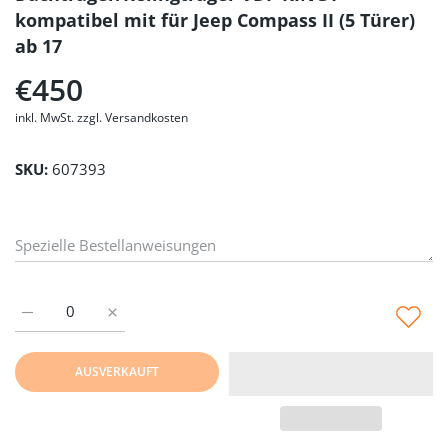
kompatibel mit für Jeep Compass II (5 Türer)
ab 17
€450
inkl. MwSt. zzgl. Versandkosten
SKU:
607393
Erhöhe die Menge für Dachbox VDPCA480 480Ltr carbonlook + 
Erhöhe die Menge für Dachbox VDPCA480 480Ltr ca
AUSVERKAUFT