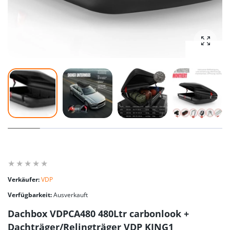
Foto v
Verkäufer:
VDP
Verfügbarkeit:
Ausverkauft
Dachbox VDPCA480 480Ltr carbonlook +
Dachträger/Relingträger VDP KING1